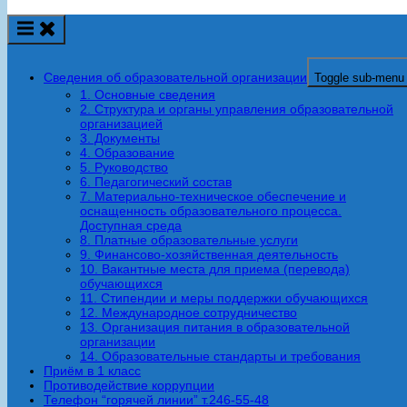
Сведения об образовательной организации
Toggle sub-menu
1. Основные сведения
2. Структура и органы управления образовательной
организацией
3. Документы
4. Образование
5. Руководство
6. Педагогический состав
7. Материально-техническое обеспечение и
оснащенность образовательного процесса.
Доступная среда
8. Платные образовательные услуги
9. Финансово-хозяйственная деятельность
10. Вакантные места для приема (перевода)
обучающихся
11. Стипендии и меры поддержки обучающихся
12. Международное сотрудничество
13. Организация питания в образовательной
организации
14. Образовательные стандарты и требования
Приём в 1 класс
Противодействие коррупции
Телефон “горячей линии” т.246-55-48