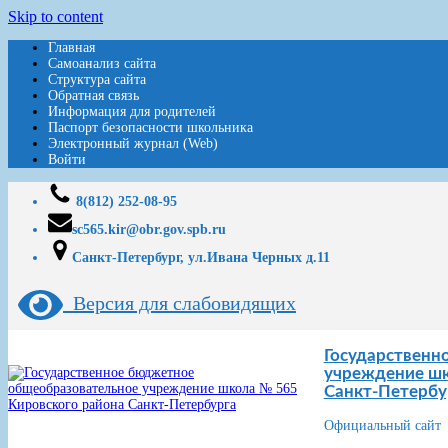
Skip to content
Главная
Самоанализ сайта
Структура сайта
Обратная связь
Информация для родителей
Паспорт безопасности школьника
Электронный журнал (Web)
Войти
8(812) 252-08-95
sc565.kir@obr.gov.spb.ru
Санкт-Петербург, ул.Ивана Черных д.11
Версия для слабовидящих
Государственн
учреждение шк
Санкт-Петербу
Официальный сайт