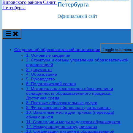
Петербурга
Официальный сайт
Сведения об образовательной организации
Toggle sub-menu
1. Основные сведения
2. Структура и органы управления образовательной
организацией
3. Документы
4. Образование
5. Руководство
6. Педагогический состав
7. Материально-техническое обеспечение и
оснащенность образовательного процесса.
Доступная среда
8. Платные образовательные услуги
9. Финансово-хозяйственная деятельность
10. Вакантные места для приема (перевода)
обучающихся
11. Стипендии и меры поддержки обучающихся
12. Международное сотрудничество
13. Организация питания в образовательной