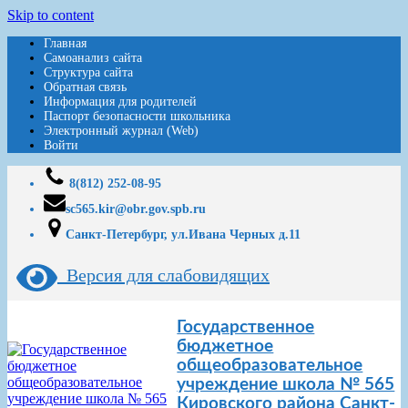
Skip to content
Главная
Самоанализ сайта
Структура сайта
Обратная связь
Информация для родителей
Паспорт безопасности школьника
Электронный журнал (Web)
Войти
8(812) 252-08-95
sc565.kir@obr.gov.spb.ru
Санкт-Петербург, ул.Ивана Черных д.11
Версия для слабовидящих
Государственное
бюджетное
общеобразовательное
учреждение школа № 565
Кировского района Санкт-