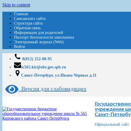
Skip to content
Главная
Самоанализ сайта
Структура сайта
Обратная связь
Информация для родителей
Паспорт безопасности школьника
Электронный журнал (Web)
Войти
8(812) 252-08-95
sc565.kir@obr.gov.spb.ru
Санкт-Петербург, ул.Ивана Черных д.11
Версия для слабовидящих
Государственн
учреждение шк
Санкт-Петербу
Официальный сайт