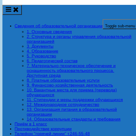
Сведения об образовательной организации
Toggle sub-menu
1. Основные сведения
2. Структура и органы управления образовательной
организацией
3. Документы
4. Образование
5. Руководство
6. Педагогический состав
7. Материально-техническое обеспечение и
оснащенность образовательного процесса.
Доступная среда
8. Платные образовательные услуги
9. Финансово-хозяйственная деятельность
10. Вакантные места для приема (перевода)
обучающихся
11. Стипендии и меры поддержки обучающихся
12. Международное сотрудничество
13. Организация питания в образовательной
организации
14. Образовательные стандарты и требования
Приём в 1 класс
Противодействие коррупции
Телефон “горячей линии” т.246-55-48