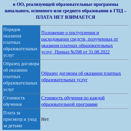
в ОО, реализующей образовательные программы
начального, основного или среднего образования в ГПД –
ПЛАТА НЕТ ВЗИМАЕТСЯ
Порядок
Положение о поступлении и
оказания
расходовании средств, полученных от
платных
оказания платных образовательных
образовательных
услуг_Приказ №598 от 31.08.2022
услуг
Образец договора
об оказании
Образец договора об оказании платных
платных
образовательных услуг
образовательных
услуг
Стоимость
Стоимость обучения по каждой
обучения
образовательной программе
Плата за
присмотр и уход
Нет
за детьми