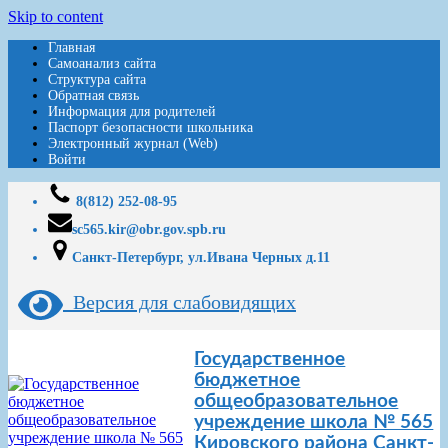
Skip to content
Главная
Самоанализ сайта
Структура сайта
Обратная связь
Информация для родителей
Паспорт безопасности школьника
Электронный журнал (Web)
Войти
8(812) 252-08-95
sc565.kir@obr.gov.spb.ru
Санкт-Петербург, ул.Ивана Черных д.11
Версия для слабовидящих
Государственное
бюджетное
общеобразовательное
учреждение школа № 565
Кировского района Санкт-