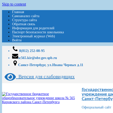
Skip to content
Главная
Самоанализ сайта
Структура сайта
Обратная связь
Информация для родителей
Паспорт безопасности школьника
Электронный журнал (Web)
Войти
8(812) 252-08-95
sc565.kir@obr.gov.spb.ru
Санкт-Петербург, ул.Ивана Черных д.11
Версия для слабовидящих
Государственн
учреждение шк
Санкт-Петербу
Официальный сайт