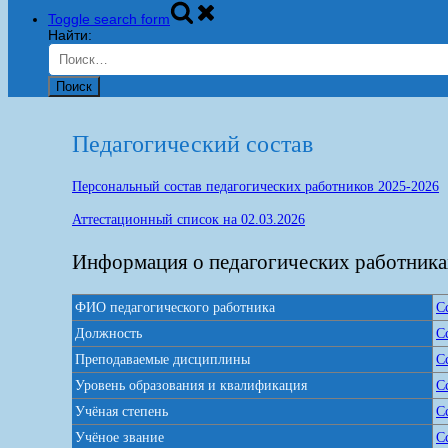
Toggle search form
Найти:
Педагогический состав
Персональный состав педагогических работников 2025-2026
Аттестационный список на 02.03.2026
Информация о педагогических работника
ФИО педагогического работника
С
Должность
С
Преподаваемые дисциплины
С
Уровень образования и квалификация
С
Учёная степень
С
Учёное звание
С