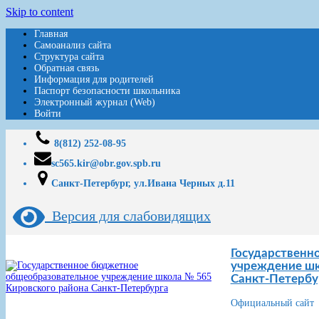
Skip to content
Главная
Самоанализ сайта
Структура сайта
Обратная связь
Информация для родителей
Паспорт безопасности школьника
Электронный журнал (Web)
Войти
8(812) 252-08-95
sc565.kir@obr.gov.spb.ru
Санкт-Петербург, ул.Ивана Черных д.11
Версия для слабовидящих
Государственн
учреждение шк
Санкт-Петербу
Официальный сайт