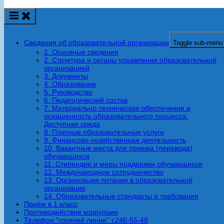
Сведения об образовательной организации
Toggle sub-menu
1. Основные сведения
2. Структура и органы управления образовательной
организацией
3. Документы
4. Образование
5. Руководство
6. Педагогический состав
7. Материально-техническое обеспечение и
оснащенность образовательного процесса.
Доступная среда
8. Платные образовательные услуги
9. Финансово-хозяйственная деятельность
10. Вакантные места для приема (перевода)
обучающихся
11. Стипендии и меры поддержки обучающихся
12. Международное сотрудничество
13. Организация питания в образовательной
организации
14. Образовательные стандарты и требования
Приём в 1 класс
Противодействие коррупции
Телефон “горячей линии” т.246-55-48