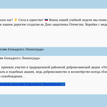
рало нас!
Сила в единстве!
Конец нашей учебной недели мы снова
и нашим дорогим солдатам ко Дню защитника Отечества. Коробки с ме
лям блокадного Ленинграда»
 приняли участие в традиционной районной добровольческой акции «От
ать в подобных акциях, ведь добровольчество и волонтёрство всегда сб
го освобождения…
подарок жителям блокадного Ленинграда»”
»