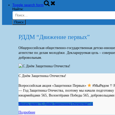
Toggle search form
Найти:
РДДМ “Движение первых”
Общероссийская общественно-государственная детско-юношес
агентстве по делам молодёжи. Декларируемая цель – соверше
добровольным.
С Днём Защитника Отечества!
Всероссийская акция «Защитники Первых»
#МыРядом !! Р
— Год Защитника Отечества, поэтому мы начали подготовку
юнармейцами 565, Волонтёрами Победы 565, добровольцами
Читать далее
“С Днём Защитника Отечества!”
»
Подробнее