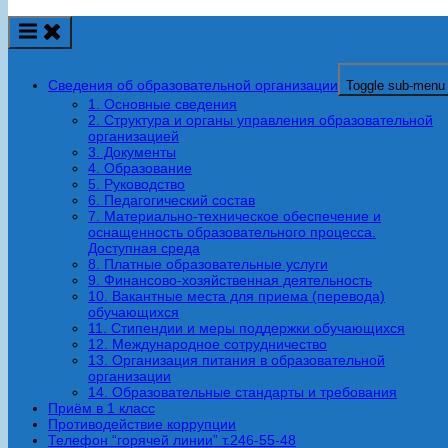
Сведения об образовательной организации
Toggle sub-menu
1. Основные сведения
2. Структура и органы управления образовательной
организацией
3. Документы
4. Образование
5. Руководство
6. Педагогический состав
7. Материально-техническое обеспечение и
оснащенность образовательного процесса.
Доступная среда
8. Платные образовательные услуги
9. Финансово-хозяйственная деятельность
10. Вакантные места для приема (перевода)
обучающихся
11. Стипендии и меры поддержки обучающихся
12. Международное сотрудничество
13. Организация питания в образовательной
организации
14. Образовательные стандарты и требования
Приём в 1 класс
Противодействие коррупции
Телефон “горячей линии” т.246-55-48