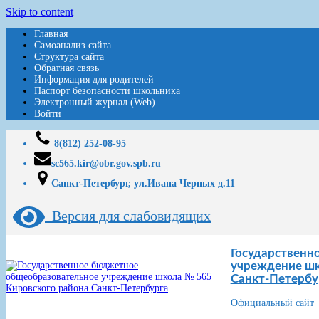
Skip to content
Главная
Самоанализ сайта
Структура сайта
Обратная связь
Информация для родителей
Паспорт безопасности школьника
Электронный журнал (Web)
Войти
8(812) 252-08-95
sc565.kir@obr.gov.spb.ru
Санкт-Петербург, ул.Ивана Черных д.11
Версия для слабовидящих
Государственн
учреждение шк
Санкт-Петербу
Официальный сайт