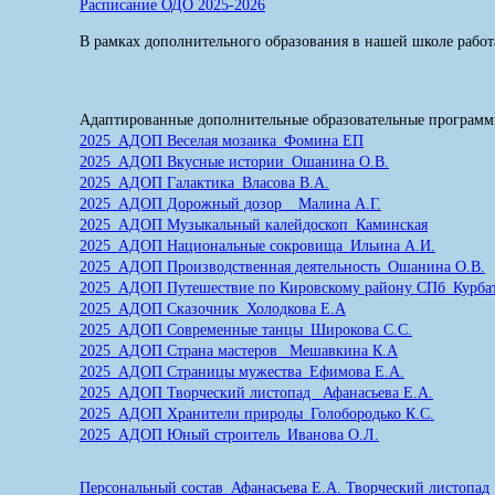
Расписание ОДО 2025-2026
В рамках дополнительного образования в нашей школе рабо
Адаптированные дополнительные образовательные программы
2025_АДОП Веселая мозаика_Фомина ЕП
2025_АДОП Вкусные истории_Ошанина О.В.
2025_АДОП Галактика_Власова В.А.
2025_АДОП Дорожный дозор _ Малина А.Г.
2025_АДОП Музыкальный калейдоскоп_Каминская
2025_АДОП Национальные сокровища_Ильина А.И.
2025_АДОП Производственная деятельность_Ошанина О.В.
2025_АДОП Путешествие по Кировскому району СПб_Курбат
2025_АДОП Сказочник_Холодкова Е.А
2025_АДОП Современные танцы_Широкова С.С.
2025_АДОП Страна мастеров _Мешавкина К.А
2025_АДОП Страницы мужества_Ефимова Е.А.
2025_АДОП Творческий листопад _Афанасьева Е.А.
2025_АДОП Хранители природы_Голобородько К.С.
2025_АДОП Юный строитель_Иванова О.Л.
Персональный состав_Афанасьева Е.А. Творческий листопад