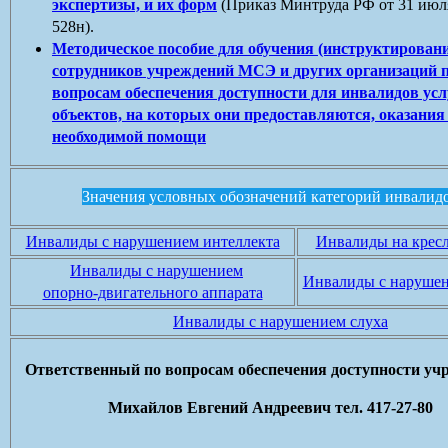
экспертизы, и их форм
(Приказ Минтруда РФ от 31 июля
528н).
Методическое пособие для обучения (инструктирован
сотрудников учреждений МСЭ и других организаций 
вопросам обеспечения доступности для инвалидов усл
объектов, на которых они предоставляются, оказания
необходимой помощи
Значения условных обозначений категорий инвалид
Инвалиды с нарушением интеллекта
Инвалиды на кресл
Инвалиды с нарушением
Инвалиды с нарушен
опорно-двигательного аппарата
Инвалиды с нарушением слуха
Ответственный по вопросам обеспечения доступности уч
Михайлов Евгений Андреевич тел. 417-27-80