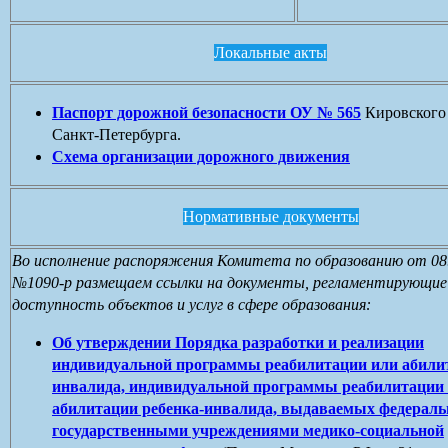
Локальные акты
Паспорт дорожной безопасности ОУ № 565
Кировского
Санкт-Петербурга.
Cхема организации дорожного движения
Нормативные документы
Во исполнение распоряжения Комитета по образованию от 08
№1090-р размещаем ссылки на документы, регламентирующие
доступность объектов и услуг в сфере образования:
Об утверждении Порядка разработки и реализации
индивидуальной программы реабилитации или абили
инвалида, индивидуальной программы реабилитации
абилитации ребенка-инвалида, выдаваемых федерал
государственными учреждениями медико-социальной