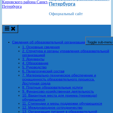
Петербурга
Официальный сайт
Сведения об образовательной организации
Toggle sub-menu
1. Основные сведения
2. Структура и органы управления образовательной
организацией
3. Документы
4. Образование
5. Руководство
6. Педагогический состав
7. Материально-техническое обеспечение и
оснащенность образовательного процесса.
Доступная среда
8. Платные образовательные услуги
9. Финансово-хозяйственная деятельность
10. Вакантные места для приема (перевода)
обучающихся
11. Стипендии и меры поддержки обучающихся
12. Международное сотрудничество
13. Организация питания в образовательной