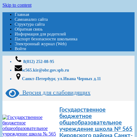
Skip to content
Главная
Самоанализ сайта
Структура сайта
Обратная связь
Информация для родителей
Паспорт безопасности школьника
Электронный журнал (Web)
Войти
8(812) 252-08-95
sc565.kir@obr.gov.spb.ru
Санкт-Петербург, ул.Ивана Черных д.11
Версия для слабовидящих
Государственное
бюджетное
общеобразовательное
учреждение школа № 565
Кировского района Санкт-