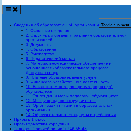
Сведения об образовательной организации
Toggle sub-menu
1. Основные сведения
2. Структура и органы управления образовательной
организацией
3. Документы
4. Образование
5. Руководство
6. Педагогический состав
7. Материально-техническое обеспечение и
оснащенность образовательного процесса.
Доступная среда
8. Платные образовательные услуги
9. Финансово-хозяйственная деятельность
10. Вакантные места для приема (перевода)
обучающихся
11. Стипендии и меры поддержки обучающихся
12. Международное сотрудничество
13. Организация питания в образовательной
организации
14. Образовательные стандарты и требования
Приём в 1 класс
Противодействие коррупции
Телефон “горячей линии” т.246-55-48