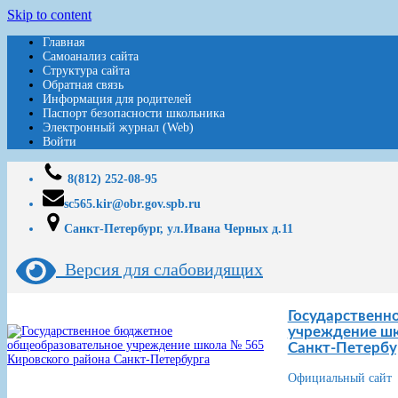
Skip to content
Главная
Самоанализ сайта
Структура сайта
Обратная связь
Информация для родителей
Паспорт безопасности школьника
Электронный журнал (Web)
Войти
8(812) 252-08-95
sc565.kir@obr.gov.spb.ru
Санкт-Петербург, ул.Ивана Черных д.11
Версия для слабовидящих
Государственн
учреждение шк
Санкт-Петербу
Официальный сайт