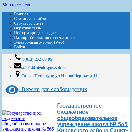
Skip to content
Главная
Самоанализ сайта
Структура сайта
Обратная связь
Информация для родителей
Паспорт безопасности школьника
Электронный журнал (Web)
Войти
8(812) 252-08-95
sc565.kir@obr.gov.spb.ru
Санкт-Петербург, ул.Ивана Черных д.11
Версия для слабовидящих
Государственное
бюджетное
общеобразовательное
учреждение школа № 565
Кировского района Санкт-