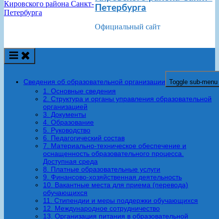
Петербурга
Официальный сайт
Сведения об образовательной организации
Toggle sub-menu
1. Основные сведения
2. Структура и органы управления образовательной
организацией
3. Документы
4. Образование
5. Руководство
6. Педагогический состав
7. Материально-техническое обеспечение и
оснащенность образовательного процесса.
Доступная среда
8. Платные образовательные услуги
9. Финансово-хозяйственная деятельность
10. Вакантные места для приема (перевода)
обучающихся
11. Стипендии и меры поддержки обучающихся
12. Международное сотрудничество
13. Организация питания в образовательной