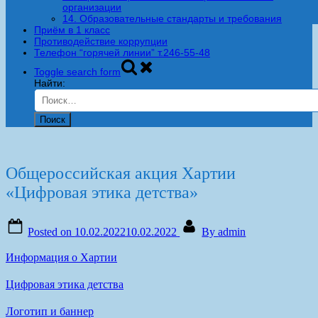
организации
14. Образовательные стандарты и требования
Приём в 1 класс
Противодействие коррупции
Телефон “горячей линии” т.246-55-48
Toggle search form
Найти:
Общероссийская акция Хартии
«Цифровая этика детства»
Posted on
10.02.2022
10.02.2022
By
admin
Информация о Хартии
Цифровая этика детства
Логотип и баннер