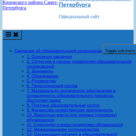
Петербурга
Официальный сайт
Сведения об образовательной организации
Toggle sub-menu
1. Основные сведения
2. Структура и органы управления образовательной
организацией
3. Документы
4. Образование
5. Руководство
6. Педагогический состав
7. Материально-техническое обеспечение и
оснащенность образовательного процесса.
Доступная среда
8. Платные образовательные услуги
9. Финансово-хозяйственная деятельность
10. Вакантные места для приема (перевода)
обучающихся
11. Стипендии и меры поддержки обучающихся
12. Международное сотрудничество
13. Организация питания в образовательной