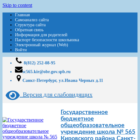
Skip to content
Главная
Самоанализ сайта
Структура сайта
Обратная связь
Информация для родителей
Паспорт безопасности школьника
Электронный журнал (Web)
Войти
8(812) 252-08-95
sc565.kir@obr.gov.spb.ru
Санкт-Петербург, ул.Ивана Черных д.11
Версия для слабовидящих
Государственное
бюджетное
общеобразовательное
учреждение школа № 565
Кировского района Санкт-