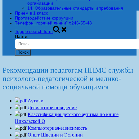
организации
14. Образовательные стандарты и требования
Приём в 1 класс
Противодействие коррупции
Телефон “горячей линии” т.246-55-48
Toggle search form
Найти:
Рекомендации педагогам ППМС службы
психолого-педагогической и медико-
социальной помощи обучащимся
Аутизм
Девиантное поведение
Классификация детского аутизма по книге
Никольской О
Компьютерная-зависимость
Опыт Швеции и Эстонии