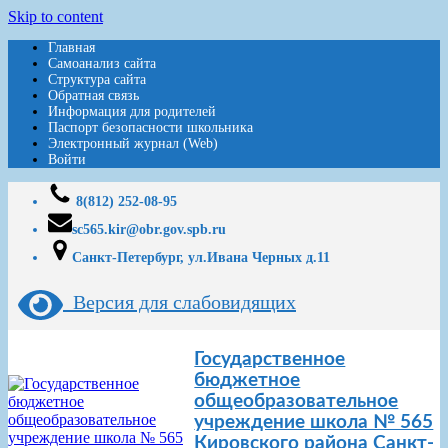
Skip to content
Главная
Самоанализ сайта
Структура сайта
Обратная связь
Информация для родителей
Паспорт безопасности школьника
Электронный журнал (Web)
Войти
8(812) 252-08-95
sc565.kir@obr.gov.spb.ru
Санкт-Петербург, ул.Ивана Черных д.11
Версия для слабовидящих
Государственное
бюджетное
общеобразовательное
учреждение школа № 565
Кировского района Санкт-