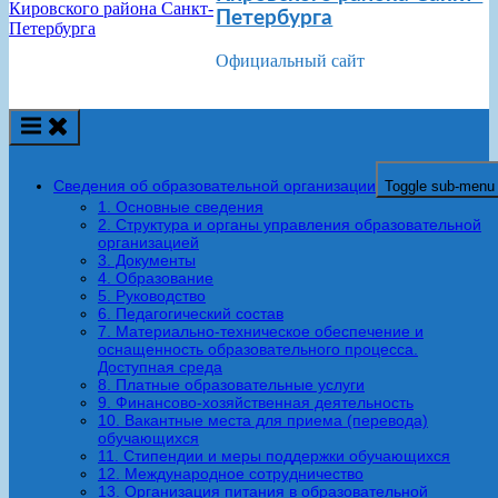
Петербурга
Официальный сайт
Сведения об образовательной организации
Toggle sub-menu
1. Основные сведения
2. Структура и органы управления образовательной
организацией
3. Документы
4. Образование
5. Руководство
6. Педагогический состав
7. Материально-техническое обеспечение и
оснащенность образовательного процесса.
Доступная среда
8. Платные образовательные услуги
9. Финансово-хозяйственная деятельность
10. Вакантные места для приема (перевода)
обучающихся
11. Стипендии и меры поддержки обучающихся
12. Международное сотрудничество
13. Организация питания в образовательной