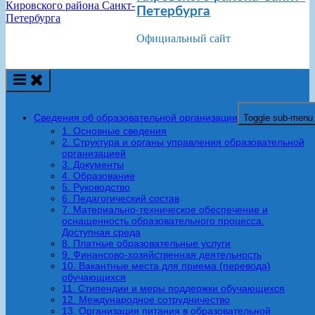
Петербурга
Официальный сайт
Сведения об образовательной организации
Toggle sub-menu
1. Основные сведения
2. Структура и органы управления образовательной
организацией
3. Документы
4. Образование
5. Руководство
6. Педагогический состав
7. Материально-техническое обеспечение и
оснащенность образовательного процесса.
Доступная среда
8. Платные образовательные услуги
9. Финансово-хозяйственная деятельность
10. Вакантные места для приема (перевода)
обучающихся
11. Стипендии и меры поддержки обучающихся
12. Международное сотрудничество
13. Организация питания в образовательной