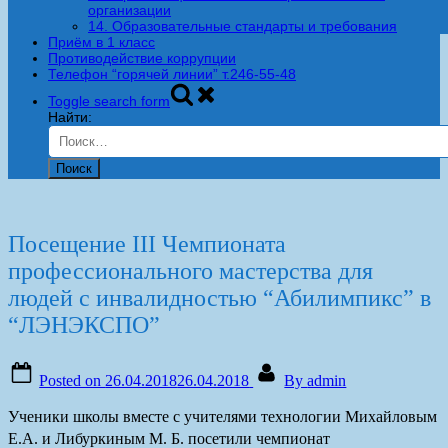
организации
14. Образовательные стандарты и требования
Приём в 1 класс
Противодействие коррупции
Телефон “горячей линии” т.246-55-48
Toggle search form
Найти:
Посещение III Чемпионата
профессионального мастерства для
людей с инвалидностью “Абилимпикс” в
“ЛЭНЭКСПО”
Posted on
26.04.2018
26.04.2018
By
admin
Ученики школы вместе с учителями технологии Михайловым
Е.А. и Либуркиным М. Б. посетили чемпионат