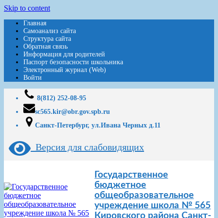
Skip to content
Главная
Самоанализ сайта
Структура сайта
Обратная связь
Информация для родителей
Паспорт безопасности школьника
Электронный журнал (Web)
Войти
8(812) 252-08-95
sc565.kir@obr.gov.spb.ru
Санкт-Петербург, ул.Ивана Черных д.11
Версия для слабовидящих
Государственное
бюджетное
общеобразовательное
учреждение школа № 565
Кировского района Санкт-