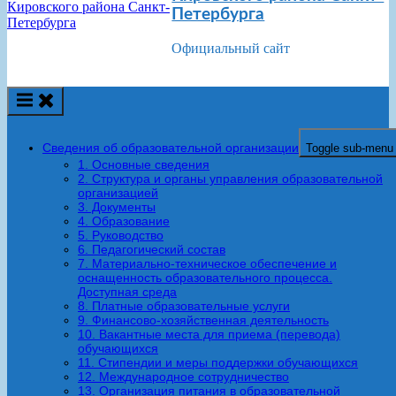
Петербурга
Официальный сайт
Сведения об образовательной организации
Toggle sub-menu
1. Основные сведения
2. Структура и органы управления образовательной
организацией
3. Документы
4. Образование
5. Руководство
6. Педагогический состав
7. Материально-техническое обеспечение и
оснащенность образовательного процесса.
Доступная среда
8. Платные образовательные услуги
9. Финансово-хозяйственная деятельность
10. Вакантные места для приема (перевода)
обучающихся
11. Стипендии и меры поддержки обучающихся
12. Международное сотрудничество
13. Организация питания в образовательной