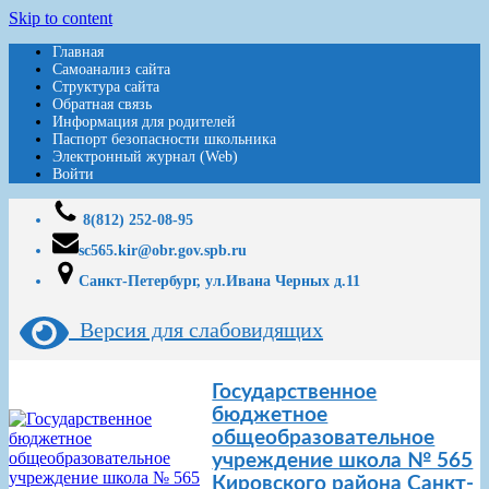
Skip to content
Главная
Самоанализ сайта
Структура сайта
Обратная связь
Информация для родителей
Паспорт безопасности школьника
Электронный журнал (Web)
Войти
8(812) 252-08-95
sc565.kir@obr.gov.spb.ru
Санкт-Петербург, ул.Ивана Черных д.11
Версия для слабовидящих
Государственное
бюджетное
общеобразовательное
учреждение школа № 565
Кировского района Санкт-