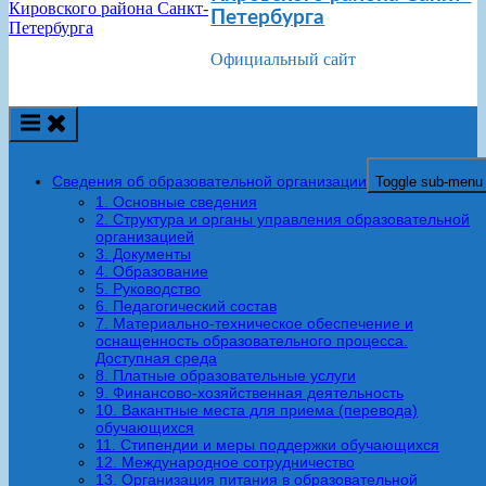
Петербурга
Официальный сайт
Сведения об образовательной организации
Toggle sub-menu
1. Основные сведения
2. Структура и органы управления образовательной
организацией
3. Документы
4. Образование
5. Руководство
6. Педагогический состав
7. Материально-техническое обеспечение и
оснащенность образовательного процесса.
Доступная среда
8. Платные образовательные услуги
9. Финансово-хозяйственная деятельность
10. Вакантные места для приема (перевода)
обучающихся
11. Стипендии и меры поддержки обучающихся
12. Международное сотрудничество
13. Организация питания в образовательной