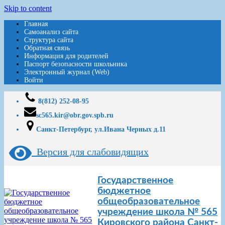
Skip to content
Главная
Самоанализ сайта
Структура сайта
Обратная связь
Информация для родителей
Паспорт безопасности школьника
Электронный журнал (Web)
Войти
8(812) 252-08-95
sc565.kir@obr.gov.spb.ru
Санкт-Петербург, ул.Ивана Черных д.11
Версия для слабовидящих
Государственное
бюджетное
общеобразовательное
учреждение школа № 565
Кировского района Санкт-