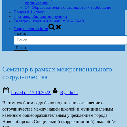
организации
14. Образовательные стандарты и требования
Приём в 1 класс
Противодействие коррупции
Телефон “горячей линии” т.246-55-48
Toggle search form
Найти:
Семинар в рамках межрегионального
сотрудничества
Posted on
17.10.2022
By
admin
В этом учебном году было подписано соглашение о
сотрудничестве между нашей школой и муниципальным
казенным общеобразовательным учреждением города
Новосибирска «Специальной (коррекционной) школой №